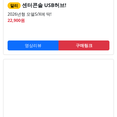
센터콘솔 USB허브!
알리
2026년형 모델S/X에 딱!
22,900
원
영상리뷰
구매링크