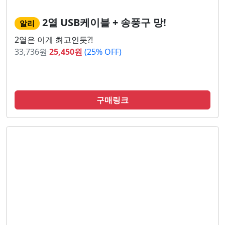
2열 USB케이블 + 송풍구 망!
알리
2열은 이게 최고인듯?!
33,736
원
25,450
원
(25% OFF)
구매링크