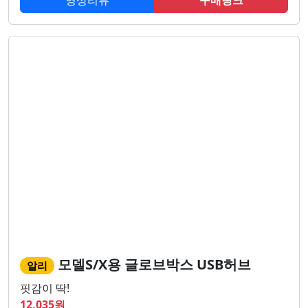
영상리뷰
구매링크
모델S/X용 글로브박스 USB허브
알리
핏감이 딱!
12,035
원