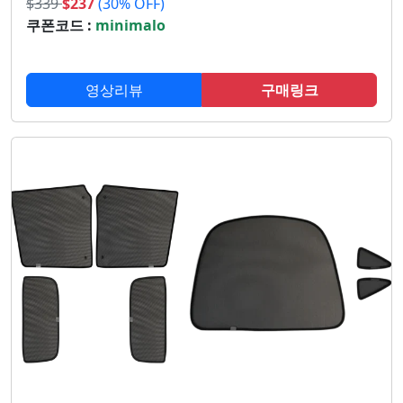
$
339
$
237
(30% OFF)
쿠폰코드 :
minimalo
영상리뷰
구매링크