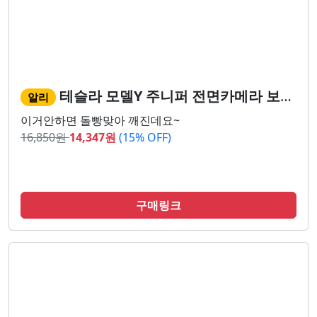
테슬라 모델Y 주니퍼 전면카메라 보호커버!!
알리
이거안하면 돌빵맞아 깨진데요~
16,850
원
14,347
원
(15% OFF)
구매링크