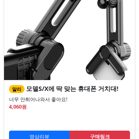
모델S/X에 딱 맞는 휴대폰 거치대!
알리
너무 안튀어나와서 좋아요!
4,060
원
영상리뷰
구매링크