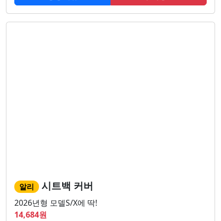
시트백 커버
알리
2026년형 모델S/X에 딱!
14,684
원