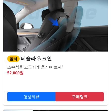
테슬라 워크인
알리
조수석을 고급지게 움직여 보자!
52,000
원
영상리뷰
구매링크