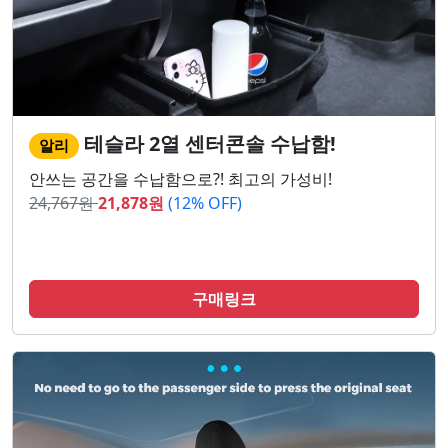
테슬라 2열 센터콘솔 수납함!
알리
안쓰는 공간을 수납함으로?! 최고의 가성비!
24,767
원
21,878
원
(12% OFF)
구매링크