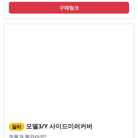
구매링크
모델3/Y 사이드미러커버
알리
정품과 똑같아요!