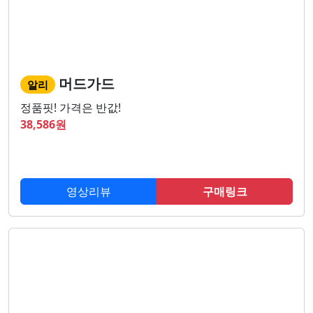
머드가드
알리
정품핏! 가격은 반값!
38,586
원
영상리뷰
구매링크