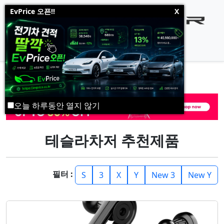
EvPrice 오픈!!
X
오늘 하루동안 열지 않기
테슬라차저 추천제품
필터 :
S
3
X
Y
New 3
New Y