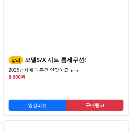
모델S/X 시트 틈세쿠션!
알리
2026년형에 다른건 안맞아요 ㅠㅠ
8,600
원
영상리뷰
구매링크