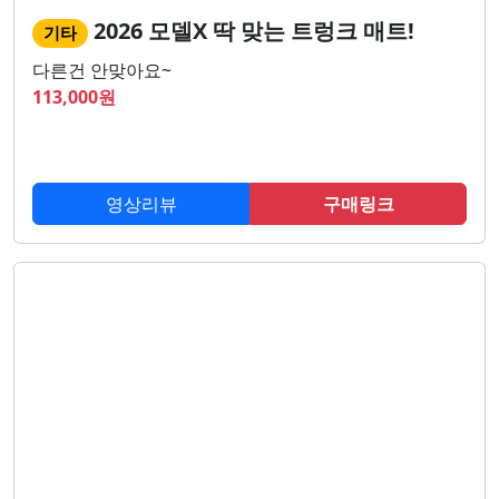
2026 모델X 딱 맞는 트렁크 매트!
기타
다른건 안맞아요~
113,000
원
영상리뷰
구매링크