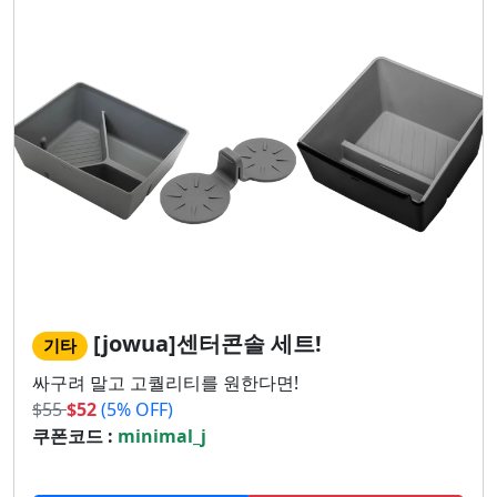
[jowua]센터콘솔 세트!
기타
싸구려 말고 고퀄리티를 원한다면!
$
55
$
52
(5% OFF)
쿠폰코드 :
minimal_j