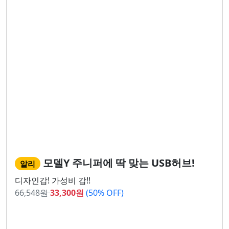
모델Y 주니퍼에 딱 맞는 USB허브!
알리
디자인갑! 가성비 갑!!
66,548
원
33,300
원
(50% OFF)