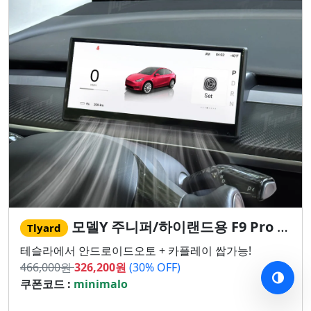
모델Y 주니퍼/하이랜드용 F9 Pro 계기판!
Tlyard
테슬라에서 안드로이드오토 + 카플레이 쌉가능!
466,000
원
326,200
원
(30% OFF)
쿠폰코드 :
minimalo